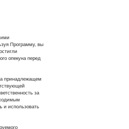
шими
ьзуя Программу, вы
достигли
ого опекуна перед
 на принадлежащем
етствующей
ветственность за
бходимым
ь и использовать
ируемого