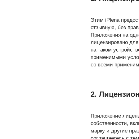
Этим iPlena предо
отзывную, без пра
Приложения на одн
лицензировано для
на таком устройств
применимыми услов
со всеми применим
2. Лицензио
Приложение лицензи
собственности, вкл
марку и другие пра
соглашаетесь с тем