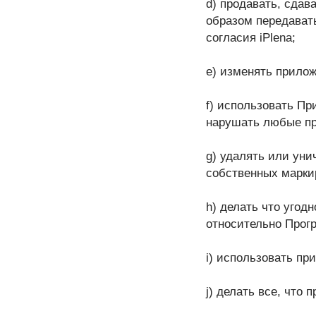
d) продавать, сдав
образом передават
согласия iPlena;
e) изменять прило
f) использовать П
нарушать любые пр
g) удалять или уни
собственных марки
h) делать что угод
относительно Прог
i) использовать пр
j) делать все, что