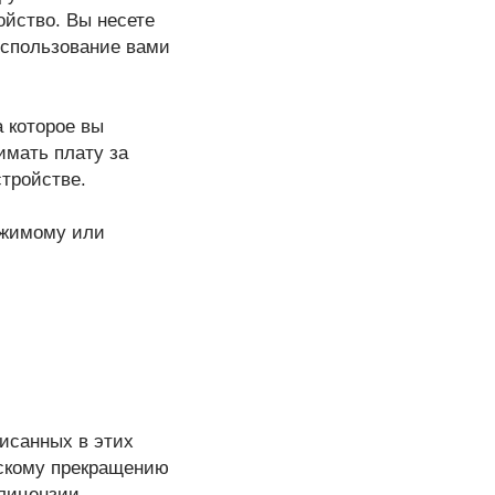
ойство. Вы несете
использование вами
а которое вы
имать плату за
стройстве.
ержимому или
исанных в этих
ескому прекращению
 лицензии,