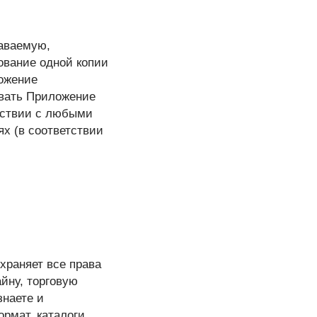
даваемую,
ование одной копии
ложение
овать Приложение
етствии с любыми
х (в соответствии
охраняет все права
йну, торговую
знаете и
рмат, каталоги,