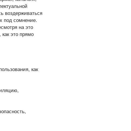
лектуальной
сь воздерживаться
х под сомнение.
есмотря на это
 как это прямо
пользования, как
пиляцию,
зопасность,