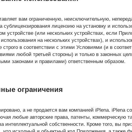
ставляет вам ограниченную, неисключительную, непере
ва сублицензирования лицензию на установку и использ
ом устройстве (или нескольких устройствах, если При
 использования на нескольких устройствах), и использ
е строго в соответствии с этими Условиями (и в соотв
иями любой третьей стороны) и только в законных целя
ыми законами и правилами) ответственным образом.
нные ограничения
ровано, а не продается вам компанией iPlena. iPlena с
ючая любые авторские права, патенты, коммерческую та
ва интеллектуальной собственности. Кроме того, вы при
, что исходный и объектный код Приложения, а также фо