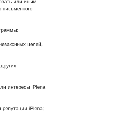
ковать или иным
о письменного
ограммы;
незаконных целей,
 других
или интересы iPlena
 репутации iPlena;